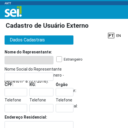
ANTT
Cadastro de Usuário Externo
PT
EN
Dados Cadastrais
Nome do Representante:
Estrangeiro
Nome Social do Representante
(opcional, identidade de gênero -
Decreto nº 8.727/2016
):
CPF:
RG:
Órgão
Expedidor:
Telefone
Telefone
Telefone
Comercial:
Celular:
Residencial:
Endereço Residencial: