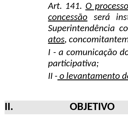
Art. 141.
O process
concessão
será ins
Superintendência 
atos
, concomitantem
I - a comunicação do
participativa;
II -
o levantamento d
II. OBJETIVO