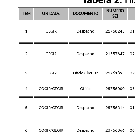
Tabela 2:
Hi
NÚMERO
ITEM
UNIDADE
DOCUMENTO
SEI
1
GEGIR
Despacho
21758245
01
2
GEGIR
Despacho
21557647
09
3
GEGIR
Ofício Circular
21761895
09
4
COGIP/GEGIR
Ofício
28756000
06
5
COGIP/GEGIR
Despacho
28756314
01
6
COGIP/GEGIR
Despacho
28756366
06