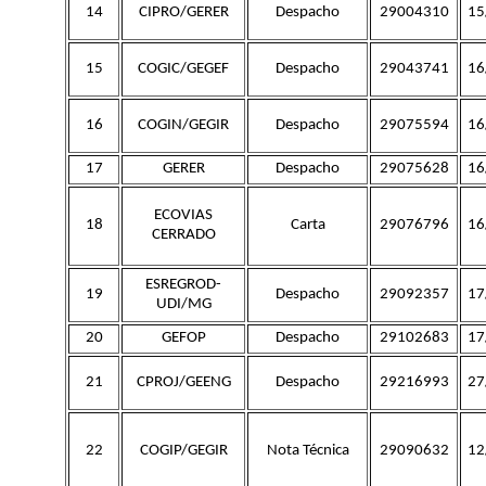
14
CIPRO/GERER
Despacho
29004310
15
15
COGIC/GEGEF
Despacho
29043741
16
16
COGIN/GEGIR
Despacho
29075594
16
17
GERER
Despacho
29075628
16
ECOVIAS
18
Carta
29076796
16
CERRADO
ESREGROD-
19
Despacho
29092357
17
UDI/MG
20
GEFOP
Despacho
29102683
17
21
CPROJ/GEENG
Despacho
29216993
27
22
COGIP/GEGIR
Nota Técnica
29090632
12