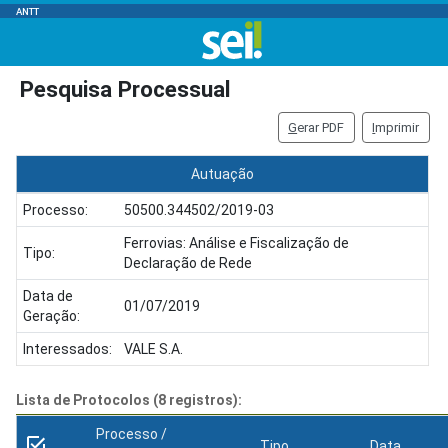
ANTT
Pesquisa Processual
G
erar PDF
I
mprimir
Autuação
Processo:
50500.344502/2019-03
Ferrovias: Análise e Fiscalização de
Tipo:
Declaração de Rede
Data de
01/07/2019
Geração:
Interessados:
VALE S.A.
Lista de Protocolos (8 registros):
Processo /
Tipo
Data