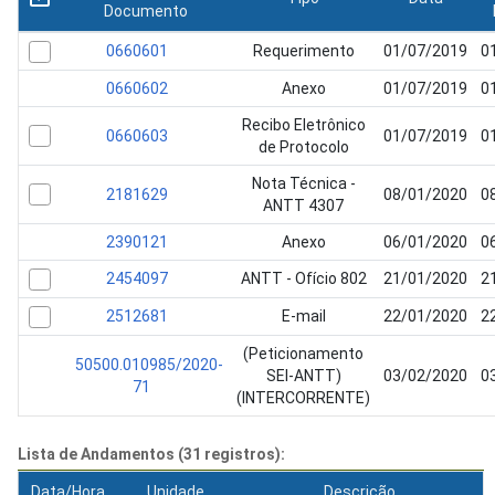
Documento
0660601
Requerimento
01/07/2019
0
0660602
Anexo
01/07/2019
0
Recibo Eletrônico
0660603
01/07/2019
0
de Protocolo
Nota Técnica -
2181629
08/01/2020
0
ANTT 4307
2390121
Anexo
06/01/2020
0
2454097
ANTT - Ofício 802
21/01/2020
2
2512681
E-mail
22/01/2020
2
(Peticionamento
50500.010985/2020-
SEI-ANTT)
03/02/2020
0
71
(INTERCORRENTE)
Lista de Andamentos (31 registros):
Data/Hora
Unidade
Descrição